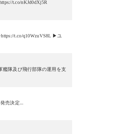
.co/nKJd0dXj5R
t.co/q10WzuVS8L ▶ユ
軍艦隊及び飛行部隊の運用を支
e』発売決定...