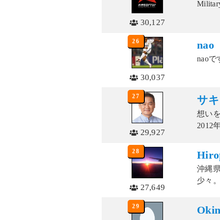
Mili
30,127
26
nao
nao
30,037
27
サキ
想い
201
29,927
28
Hiro
沖縄
少々。
27,649
29
Okin