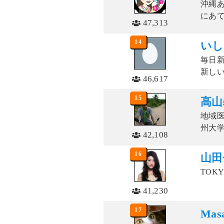
沖縄あ
にあて
47,313
14
いし
毎日
新しい
46,617
15
高山
地域
州大学
42,108
16
山田
TOKY
41,230
17
Mas