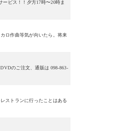
ービス！！夕方17時〜20時ま
ボカロ作曲等気が向いたら。将来
のご注文、通販は 098-863-
のレストランに行ったことはある