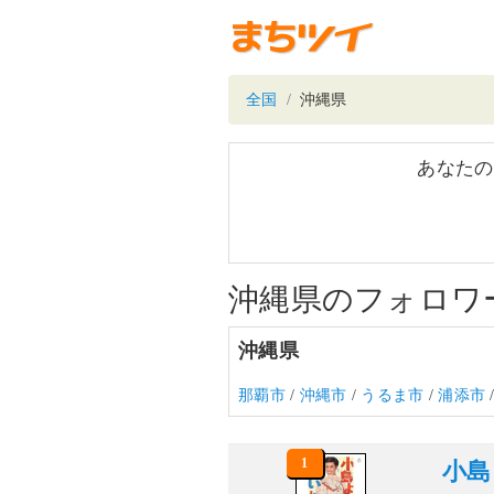
全国
沖縄県
あなたの
沖縄県のフォロワ
沖縄県
那覇市
/
沖縄市
/
うるま市
/
浦添市
1
小島