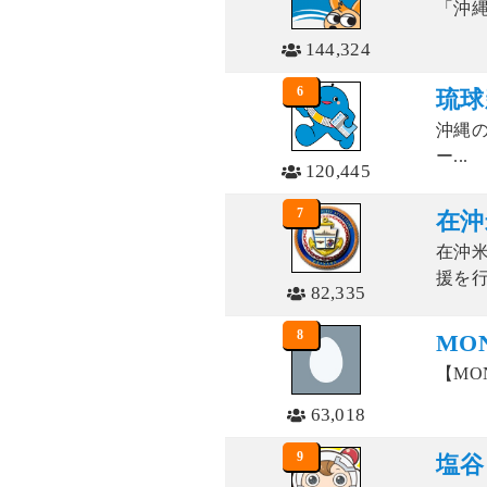
「沖縄
144,324
6
琉球
沖縄の
ー...
120,445
7
在沖米
在沖
援を
82,335
8
MON
【MONG
63,018
9
塩谷