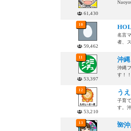
Naoyo
61,430
10
HOL
名言マ
者、ス
59,462
11
沖縄
沖縄
す！！！
53,397
12
うえ
子育
す。沖
53,210
13
🌺