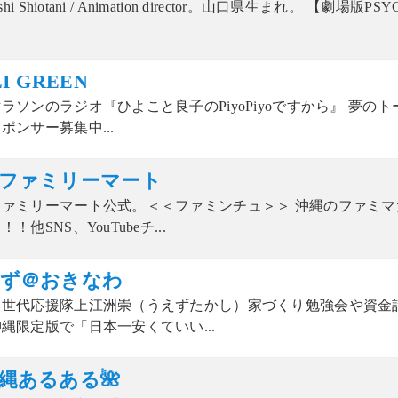
shi Shiotani / Animation director。山口県生まれ。 【劇場版PSYC
I GREEN
ラソンのラジオ『ひよこと良子のPiyoPiyoですから』 夢の
ポンサー募集中...
ファミリーマート
ファミリーマート公式。＜＜ファミンチュ＞＞ 沖縄のファミ
！他SNS、YouTubeチ...
ず＠おきなわ
て世代応援隊上江洲崇（うえずたかし）家づくり勉強会や資金
縄限定版で「日本一安くていい...
沖縄あるある🌺