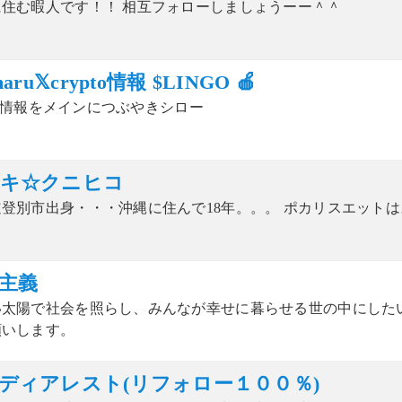
に住む暇人です！！ 相互フォローしましょうーー＾＾
maru𝕏crypto情報 $LINGO 🍎
pto 情報をメインにつぶやきシロー
キ☆クニヒコ
登別市出身・・・沖縄に住んで18年。。。 ポカリスエットはス
主義
い太陽で社会を照らし、みんなが幸せに暮らせる世の中にした
願いします。
ディアレスト(リフォロー１００％)