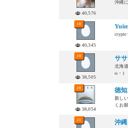
沖縄
40,576
18
Yui
cry
40,345
19
ササ
北海道
ω・)
38,505
20
徳知
新し
くお
38,054
21
沖縄