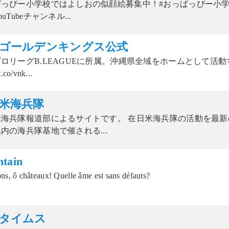
ぱっぴー小学校ではよしおの似顔絵募集中！#おっぱっぴー小学
uTubeチャンネル...
ゴールデンキングス公式
ロリーグB.LEAGUEに所属。沖縄県全域をホームとして活
t.co/vnk...
米海兵隊
米海兵隊報道部によるサイトです。 在日米海兵隊の活動を最
内の海兵隊基地で催される...
tain
ns, ô châteaux! Quelle âme est sans défauts?
タイムス