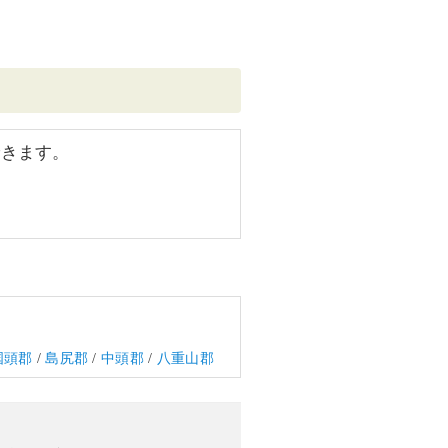
できます。
国頭郡
/
島尻郡
/
中頭郡
/
八重山郡