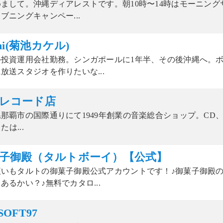
まして。沖縄ディアレストです。朝10時〜14時はモーニングサ
ブニングキャンペー...
chi(菊池カケル)
外投資運用会社勤務。シンガポールに1年半、その後沖縄へ。
放送スタジオを作りたいな...
レコード店
那覇市の国際通りにて1949年創業の音楽総合ショップ。CD、DVD
または...
子御殿（タルトボーイ）【公式】
紅いもタルトの御菓子御殿公式アカウントです！♪御菓子御殿
あるかい？♪無料でカタロ...
SOFT97