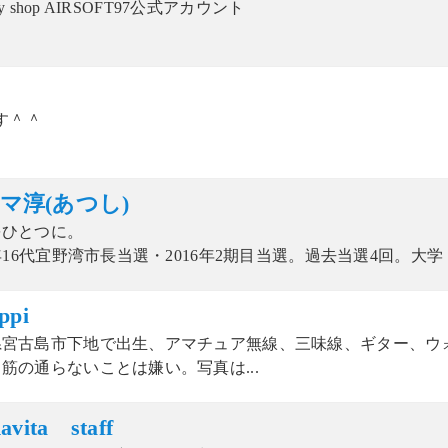
tary shop AIRSOFT97公式アカウント
です＾＾
マ淳(あつし)
をひとつに。
2年16代宜野湾市長当選・2016年2期目当選。過去当選4回。大学
ppi
県宮古島市下地で出生、アマチュア無線、三味線、ギター、ウ
筋の通らないことは嫌い。写真は...
avita staff