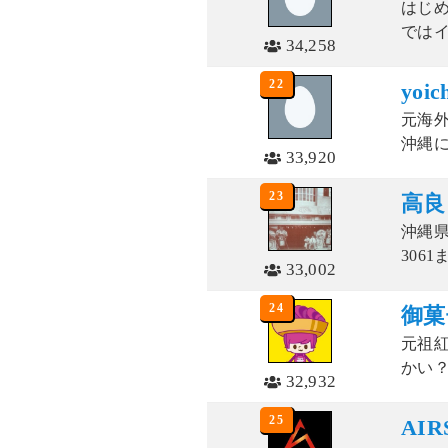
はじめ
ではイ
34,258
22
yoi
元海
沖縄に
33,920
23
高良
沖縄県
3061
33,002
24
御菓
元祖
かい？
32,932
25
AIR