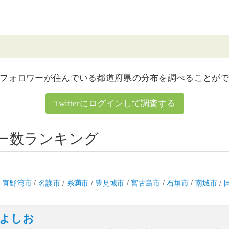
フォロワーが住んでいる都道府県の分布を調べることが
Twitterにログインして調査する
ー数ランキング
/
宜野湾市
/
名護市
/
糸満市
/
豊見城市
/
宮古島市
/
石垣市
/
南城市
/
よしお