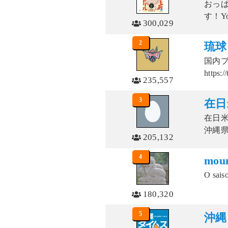
おっ
す！Yo
300,029
2
琉球
国内プ
https://
235,557
3
在日
在日
沖縄県
205,132
4
moun
O saiso
180,320
5
沖縄