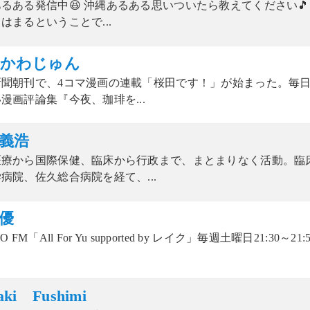
るある発信中😆 沖縄あるある思いついたら教えてください🎵
はまるということで...
かわじゅん
新聞朝刊で、4コマ漫画の連載「桜田です！」が始まった。毎
漫画評論集『今夜、珈琲を...
義浩
医療から国際保健、臨床から行政まで、まとまりなく活動。臨
病院、佐久総合病院を経て、...
優
O FM「All For Yu supported by レイク」毎週土曜日21:30～21:
aki Fushimi