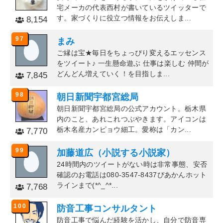
宅メーカの代表西村が書いているツイッターで
す。家づくりに役立つ情報をお伝えしま...
8,154
97
まみ
ご縁は宝★毎日をちょっぴり変えるエッセンス
をツイート♪ 一生懸命遊ぶ 仕事は楽しむ 仲間が
どんどん増えていく！を目指しま...
7,845
98
朝日新聞宇都宮総局
朝日新聞宇都宮総局の公式アカウント。栃木県
内のこと、あれこれつぶやきます。アイコンは
栃木名産カンピョウ細工。愛称は「カン...
7,770
99
加藤道広（小説する小説家）
24時間内のツイートがない時は非常事態、安否
確認のお電話は080-3547-8437ぴあかんホット
ラインまで(*^_^*...
7,768
100
防音工事コンサルタント
防音工事で悩んだ経験を活かし、自分で防音専