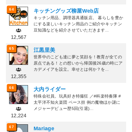
64
キッチングッズ柳屋Web店
キッチン用品、調理器具通販店。 暮らしを豊か
にする楽しいキッチン用品のご紹介やキッチン
豆知識などを紹介させていただきます...
12,567
65
江黒里美
世界中のこども達に夢と笑顔を！教育が全ての
原点である！との想いから帰国後26歳の時にア
カデメイアを設立。幸せとは何か？を...
12,355
66
大内ライダー
特殊会社員。玩具好き特撮狂 ／#科楽特奏隊 #
太平洋不知火楽団 ベース担 例の魔物ほか謎に
メジャーデビュー歴5回(引退)...
12,224
67
Mariage