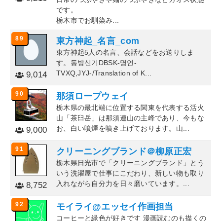
です。
栃木市でお馴染み...
89
東方神起_名言_com
東方神起5人の名言、会話などをお送りしま
す。동방신기DBSK-명언-
TVXQ,JYJ-/Translation of K...
9,014
90
那須ロープウェイ
栃木県の最北端に位置する関東を代表する活火
山「茶臼岳」は那須連山の主峰であり、今もな
お、白い噴煙を噴き上げております。山...
9,000
91
クリーニングブランド＠柳原正宏
栃木県日光市で「クリーニングブランド」とう
いう洗濯屋で仕事にこだわり、新しい物も取り
入れながら自分力を日々磨いています。...
8,752
92
モイライ@エッセイ作画担当
コーヒーと緑色が好きです 漫画読むのも描くの