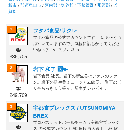
板市
/
那須烏山市
/
河内郡
/
塩谷郡
/
下都賀郡
/
那須郡
/
芳
賀郡
1
フタバ食品/サクレ
フタバ食品の公式アカウントです！ ゆる〜くつ
ぶやいていますので、気軽に話しかけてくださ
いねヽ(*゜∀゜*)ノ♪ 🍋 In...
336,705
2
岩下 和了 🆕🫚
岩下食品 社長。岩下の新生姜のファンのファ
ン。岩下の新生姜ミュージアム館長。 岩下のピ
リ辛らっきょう等々。新生姜レシピR...
249,709
3
宇都宮ブレックス / UTSUNOMIYA
BREX
プロバスケットボールチーム #宇都宮ブレック
ス の公式アカウント #0 田臥勇太選手、#6 比