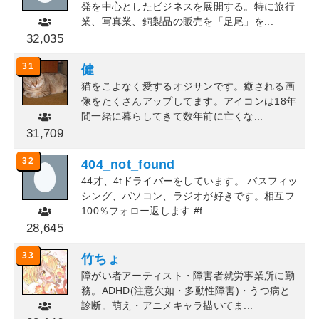
発を中心としたビジネスを展開する。特に旅行
業、写真業、銅製品の販売を「足尾」を...
32,035
31
健
猫をこよなく愛するオジサンです。癒される画
像をたくさんアップしてます。アイコンは18年
間一緒に暮らしてきて数年前に亡くな...
31,709
32
404_not_found
44才、4tドライバーをしています。 バスフィッ
シング、パソコン、ラジオが好きです。相互フ
100％フォロー返します #f...
28,645
33
竹ちょ
障がい者アーティスト・障害者就労事業所に勤
務。ADHD(注意欠如・多動性障害)・うつ病と
診断。萌え・アニメキャラ描いてま...