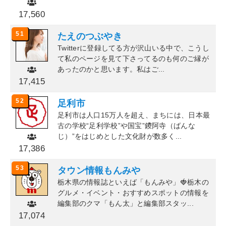
17,560
51
たえのつぶやき
Twitterに登録してる方が沢山いる中で、こうし
て私のページを見て下さってるのも何のご縁が
あったのかと思います。私はご...
17,415
52
足利市
足利市は人口15万人を超え、まちには、日本最
古の学校“足利学校”や国宝”鑁阿寺（ばんな
じ）”をはじめとした文化財が数多く...
17,386
53
タウン情報もんみや
栃木県の情報誌といえば「もんみや」🍓栃木の
グルメ・イベント・おすすめスポットの情報を
編集部のクマ「もん太」と編集部スタッ...
17,074