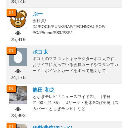
28,146
34
ぷー
会社員/
DJ/ROCK/PUNK/RAP/TECHNO/J-POP/
PC/iPhone/PS3/PSP/...
25,919
35
ポコ太
ポコカのマスコットキャラクターポコ太です。
おサイフに入っている会員カードやスタンプカ
ード、ポイントカードをすべて無くして...
24,176
36
篠田 和之
とちぎテレビ「ニュースワイド21」（平日
21:00～21:55）、Jリーグ・栃木SC戦実況（ス
カパー・とちぎテレビ）など...
23,993
37
伊勢浩信(モンド)