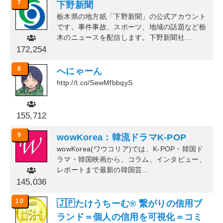
7
下野新聞
栃木県の地方紙「下野新聞」の公式アカウント
です。事件事故、スポーツ、地域の話題など栃
木のニュースを配信します。下野新聞社...
172,254
8
へにゃーん
http://t.co/SewMfbbqyS
155,712
9
wowKorea：韓流ドラマK-POP
wowKorea(ワウコリア)では、K-POP・韓国ド
ラマ・韓国映画から、コラム、インタビュー、
レポートまで最新の韓国芸...
145,036
10
🇯🇵たけうちーむ® 繋がりの信用ブ
ランド＝個人の信用を可視化＝コミ