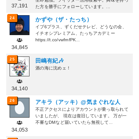
生即勉強。ツイッター活用模索中。興味を持っ
37,191
た方を勝手にフォローしています。...
24
かずや（ザ・たっち）
イブ6プラス、ずくだせテレビ、どうなの会、
イチオシプレミアム、たっちアカデミー
https://t.co/vwfmfPK...
34,845
25
田嶋有紀🎶
酒の海に沈めェ！
34,140
26
アキラ（アッキ）@気まぐれな人
不正アクセスによりアカウントが乗っ取られて
いましたが、 現在は復旧しています。 万が一
不審なDMなど届いていたら無視して...
34,053