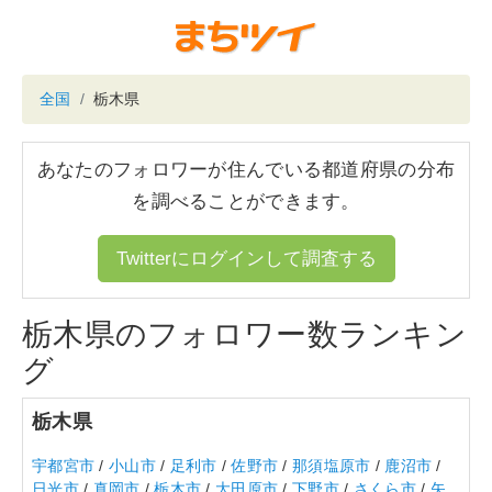
全国
栃木県
あなたのフォロワーが住んでいる都道府県の分布
を調べることができます。
Twitterにログインして調査する
栃木県のフォロワー数ランキン
グ
栃木県
宇都宮市
/
小山市
/
足利市
/
佐野市
/
那須塩原市
/
鹿沼市
/
日光市
/
真岡市
/
栃木市
/
大田原市
/
下野市
/
さくら市
/
矢