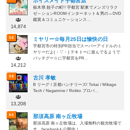
ボイスメイト宇都宮店
栃木県 餃子の町!! 宇都宮 駅東でメンズリラク
ゼ～ションROOMインターネット＆男の→DVD
鑑賞＆コミュニケ～ションス...
14,874
58
ミヤリー☆毎月25日は愉快の日
宇都宮市の特別PR担当でスーパーアイドルのミ
ヤリーだよ(・▽・) テキトーに遊んでるようで
バッチグー☆に宇都宮をPR...
14,212
59
古川 孝敏
B リーグ / 京都ハンナリーズ/ Tokai / Mikage
Tech / Nagamine / Rokko プロバ...
13,208
60
那須高原 南ヶ丘牧場
那須高原 南ヶ丘牧場は、入場無料の観光牧場で
す。facebookも公開中！