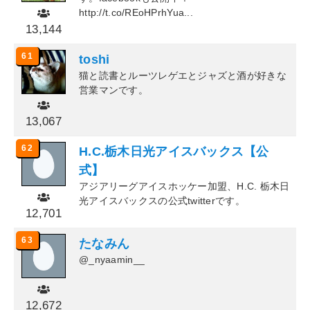
http://t.co/REoHPrhYua...
13,144
61
toshi
猫と読書とルーツレゲエとジャズと酒が好きな
営業マンです。
13,067
62
H.C.栃木日光アイスバックス【公
式】
アジアリーグアイスホッケー加盟、H.C. 栃木日
光アイスバックスの公式twitterです。
12,701
63
たなみん
@_nyaamin__
12,672