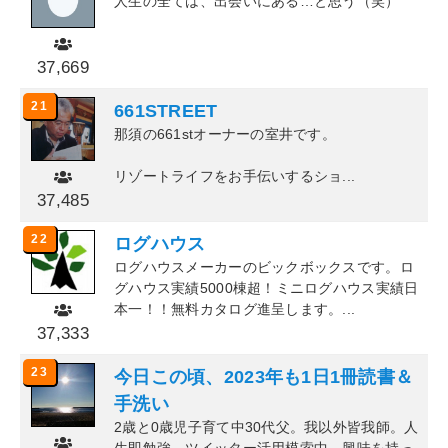
人生の全ては、出会いにある…と思う（笑）
37,669
21
661STREET
那須の661stオーナーの室井です。
リゾートライフをお手伝いするショ...
37,485
22
ログハウス
ログハウスメーカーのビックボックスです。ロ
グハウス実績5000棟超！ミニログハウス実績日
本一！！無料カタログ進呈します。...
37,333
23
今日この頃、2023年も1日1冊読書＆
手洗い
2歳と0歳児子育て中30代父。我以外皆我師。人