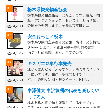
85
栃木県観光物産協会
栃木県観光物産協会「とちこ」です。観光・物
産・アンテナショップ「おいでよ！とちぎ館」
の情報を発信します。宇都宮市本町3-...
9,488
86
安全ねっと／栃木
栃木県や県内主要都市の防犯・防災・火災情報
をtweetします。※都道府県や市町村の警察・
消防・行政機関、また、全ての公共...
9,325
87
キスガエ🎨単行本発売
逆から読んだら「えがすき」。ちまちまイラス
ト描いてます。創作・版権問わずツイートしま
す。 過剰な定期・鬱ツイート、RT会...
9,268
88
中澤健太 中沢製麺の代表を楽しくや
ってる人
栃木県栃木市で麺を製造している会社です。
9,216
日常のつぶやきや麺のつぶやきなどカオス状態