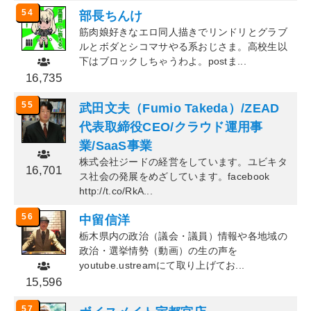
54
部長ちんけ
筋肉娘好きなエロ同人描きでリンドリとグラブ
ルとボダとシコマサやる系おじさま。高校生以
下はブロックしちゃうわよ。postま...
16,735
55
武田文夫（Fumio Takeda）/ZEAD
代表取締役CEO/クラウド運用事
業/SaaS事業
株式会社ジードの経営をしています。ユビキタ
16,701
ス社会の発展をめざしています。facebook
http://t.co/RkA...
56
中留信洋
栃木県内の政治（議会・議員）情報や各地域の
政治・選挙情勢（動画）の生の声を
youtube.ustreamにて取り上げてお...
15,596
57