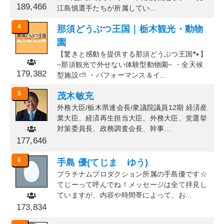
189,466
江島慎選手たちが所属してい...
4
那須どうぶつ王国｜栃木観光・動物
園
【驚きと感動を提供する那須どうぶつ王国🐾】
~那須観光で外せない体験型動物園~ ・全天候
179,382
型施設⛅ ・パフォーマンス＆イ...
5
茂木敏充
外務大臣/栃木県連会長/衆議院議員12期 経済産
業大臣、経済再生担当大臣、外務大臣、党選挙
対策委員長、政務調査会長、幹事...
177,646
6
手島 優(てじま ゆう)
プラチナムプロダクション所属の手島優です☆
てじーって呼んでね！メッセージは全て拝見し
ていますが、内容や時間帯によって、お...
173,834