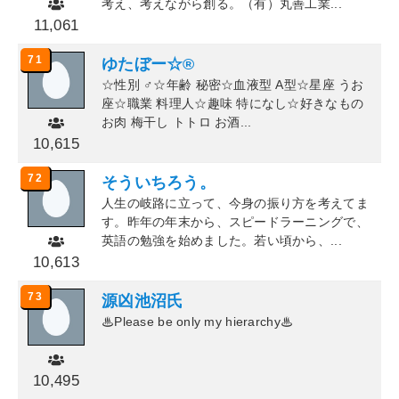
考え、考えながら創る。（有）丸善工業...
11,061
71
ゆたぼー☆®
☆性別 ♂☆年齢 秘密☆血液型 A型☆星座 うお
座☆職業 料理人☆趣味 特になし☆好きなもの
お肉 梅干し トトロ お酒...
10,615
72
そういちろう。
人生の岐路に立って、今身の振り方を考えてま
す。昨年の年末から、スピードラーニングで、
英語の勉強を始めました。若い頃から、...
10,613
73
源凶池沼氏
♨Please be only my hierarchy♨
10,495