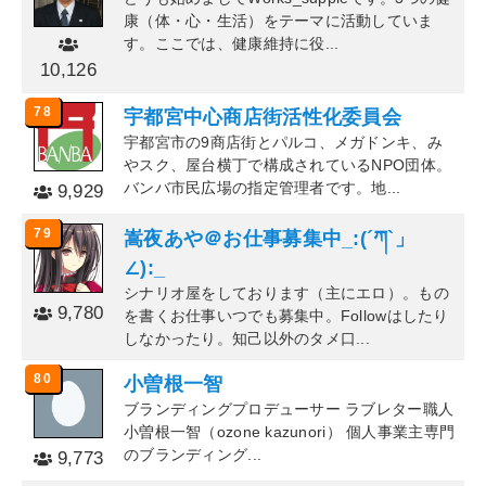
康（体・心・生活）をテーマに活動していま
す。ここでは、健康維持に役...
10,126
78
宇都宮中心商店街活性化委員会
宇都宮市の9商店街とパルコ、メガドンキ、み
やスク、屋台横丁で構成されているNPO団体。
バンバ市民広場の指定管理者です。地...
9,929
79
嵩夜あや＠お仕事募集中_:(´ཀ`」
∠):_
シナリオ屋をしております（主にエロ）。もの
9,780
を書くお仕事いつでも募集中。Followはしたり
しなかったり。知己以外のタメ口...
80
小曽根一智
ブランディングプロデューサー ラブレター職人
小曽根一智（ozone kazunori） 個人事業主専門
のブランディング...
9,773