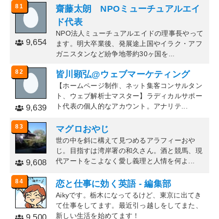
81
齋藤太朗 NPOミューチュアルエイ
ド代表
NPO法人ミューチュアルエイドの理事長やって
9,654
ます。明大卒業後、発展途上国やイラク・アフ
ガニスタンなど紛争地帯約30ヶ国を...
82
皆川顕弘@ウェブマーケティング
【ホームページ制作、ネット集客コンサルタン
ト、ウェブ解析士マスター】ラディカルサポー
ト代表の個人的なアカウント。アナリテ...
9,639
83
マグロおやじ
世の中を斜に構えて見つめるアラフィーおや
じ。目指すは湾岸署の和久さん。酒と競馬、現
代アートをこよなく愛し義理と人情を何よ...
9,608
84
恋と仕事に効く英語 - 編集部
Aikyです。栃木になってるけど、東京に出てき
て仕事をしてます。最近引っ越しをしてまた、
新しい生活を始めてます！
9,500