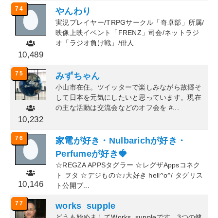
74
やんわり
実況プレイヤー/TRPGサークル「奇卓部」所属/
映像上映イベント「FRENZ」司会/ネットラジ
オ「ラジオ負け戦」/俳人 ...
10,489
75
みずちゃん
小山市在住。ツイッターで楽しみながら故郷そ
して日本を元気にしたいと思っています。現在
の主な活動は交流会などのオフ会を #...
10,232
76
家電が好き・Nulbarichが好き・
Perfumeが好き🍓
☆REGZA APPSタグラー ☆レグザAppsコネク
ト ヲタ ☆デジもの☆♪大好き hell^o^/ タグリス
10,146
ト公開ブ...
77
works_supple
どうも始めましてWorks_suppleです。3つの健