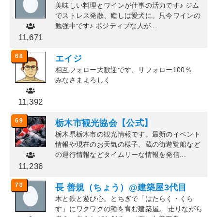
美味しい料理とワインが仕事の活力です♪ ジム
でストレス発散、癒しは愛犬に。只今ワインの
勉強中です♪ ポジティブな人が...
11,671
68
エイジ
相互フォロー大歓迎です、リフォロー100％
みなさまよろしく
11,392
69
栃木市観光協会【公式】
栃木県栃木市の観光情報です。最新のイベント
情報や現在のお天気の様子、蔵の街遊覧船など
の運行情報などタイムリーな情報を発信...
11,236
70
長 善規（ちょう）@建築屋3代目
木と鉄と遊び心。とちぎで「はたらく・くら
す」にワクワクの種を育む建築屋。 走りながら