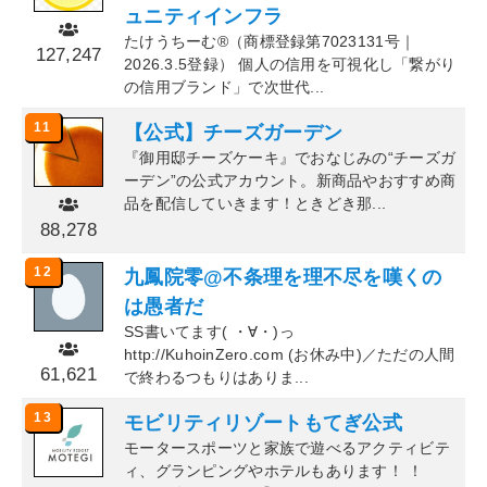
ュニティインフラ
たけうちーむ®（商標登録第7023131号｜
127,247
2026.3.5登録） 個人の信用を可視化し「繋がり
の信用ブランド」で次世代...
11
【公式】チーズガーデン
『御用邸チーズケーキ』でおなじみの“チーズガ
ーデン”の公式アカウント。新商品やおすすめ商
品を配信していきます！ときどき那...
88,278
12
九鳳院零@不条理を理不尽を嘆くの
は愚者だ
SS書いてます( ・∀・)っ
http://KuhoinZero.com (お休み中)／ただの人間
61,621
で終わるつもりはありま...
13
モビリティリゾートもてぎ公式
モータースポーツと家族で遊べるアクティビテ
ィ、グランピングやホテルもあります！ ！