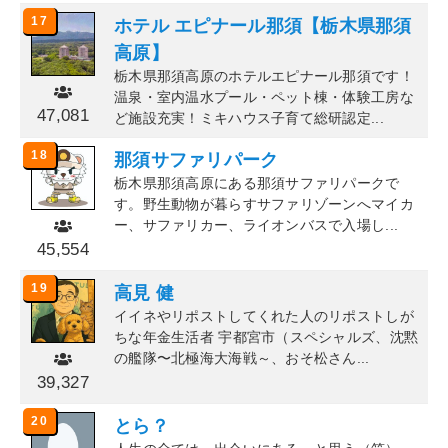
17
ホテル エピナール那須【栃木県那須
高原】
栃木県那須高原のホテルエピナール那須です！
温泉・室内温水プール・ペット棟・体験工房な
47,081
ど施設充実！ミキハウス子育て総研認定...
18
那須サファリパーク
栃木県那須高原にある那須サファリパークで
す。野生動物が暮らすサファリゾーンへマイカ
ー、サファリカー、ライオンバスで入場し...
45,554
19
高見 健
イイネやリポストしてくれた人のリポストしが
ちな年金生活者 宇都宮市（スペシャルズ、沈黙
の艦隊〜北極海大海戦～、おそ松さん...
39,327
20
とら？