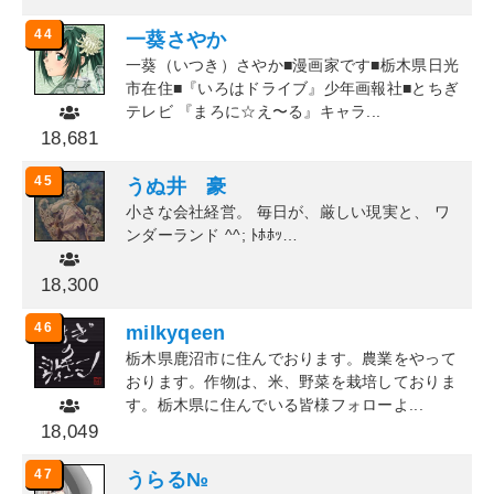
44
一葵さやか
一葵（いつき）さやか■漫画家です■栃木県日光
市在住■『いろはドライブ』少年画報社■とちぎ
テレビ 『まろに☆え〜る』キャラ...
18,681
45
うぬ井 豪
小さな会社経営。 毎日が、厳しい現実と、 ワ
ンダーランド ^^; ﾄﾎﾎｯ…
18,300
46
milkyqeen
栃木県鹿沼市に住んでおります。農業をやって
おります。作物は、米、野菜を栽培しておりま
す。栃木県に住んでいる皆様フォローよ...
18,049
47
うらる№