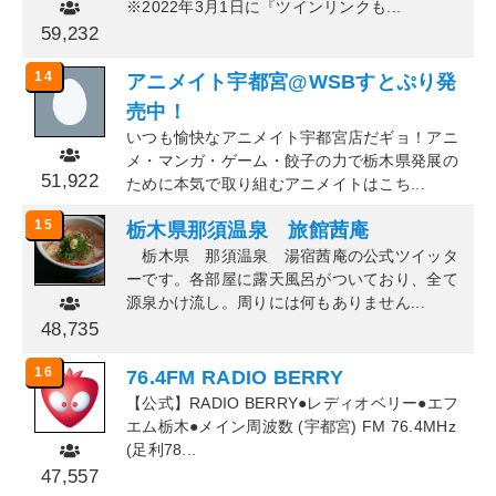
※2022年3月1日に『ツインリンクも...
59,232
14
アニメイト宇都宮@WSBすとぷり発
売中！
いつも愉快なアニメイト宇都宮店だギョ！アニ
メ・マンガ・ゲーム・餃子の力で栃木県発展の
51,922
ために本気で取り組むアニメイトはこち...
15
栃木県那須温泉 旅館茜庵
栃木県 那須温泉 湯宿茜庵の公式ツイッタ
ーです。各部屋に露天風呂がついており、全て
源泉かけ流し。周りには何もありません...
48,735
16
76.4FM RADIO BERRY
【公式】RADIO BERRY●レディオベリー●エフ
エム栃木●メイン周波数 (宇都宮) FM 76.4MHz
(足利78...
47,557