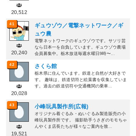
20,512
41
ギュウゾウ／電撃ネットワーク／ギ
ュウ農
電撃ネットワークのギュウゾウです。サソリ芸
なら日本一を自負しています。ギュウゾウ農場
20,240
会員募集中。栃木放送毎週水曜日9時〜...
42
さくら館
栃木県に住んでいます。鉄道と自然が大好きで
す。 趣味は、鉄道切符と絵葉書を収集していま
す。過去の鉄道切符や交通機関の乗車...
20,028
43
小峰玩具製作所(広報)
オリジナル着ぐるみ・ぬいぐるみ製造販売の小
峰玩具製作所です。 撮影助手うさぎのモモちゃ
んやくま店長たちが様々なご案内を致...
19,521