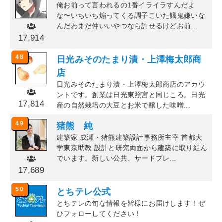
俺お前って言われるの1番イライラすんだよ
な〜いちいち煽ってくる調子こいた餓鬼嫌いな
んだわまだ仲いいやつなら許せるけどお前...
17,914
48
日光みそのたまり漬・上澤梅太郎商
店
日光みそのたまり漬・上澤梅太郎商店のアカウ
ントです。創業は日光東照宮と同じころ。日光
17,814
産の自然栽培の大豆とお米で醸した味噌...
49
猪熊 純
建築家 成瀬・猪熊建築設計事務所主宰 首都大
学東京助教 設計と研究両面から建築に取り組ん
でいます。新しい公共、サードプレ...
17,689
50
とちテレ公式
とちテレの旬な情報を皆様にお届けします！ぜ
ひフォローしてください！