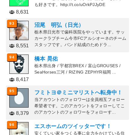
も好きです。http://t.co/uOrkPJJyDE
8,631
93
沼尾 明弘（日光）
栃木県日光市で歯科医院をやっています。サッ
カークラブチーム今市FCアルシオーネのチーム
スタッフです。バンド結成のためドラ...
8,551
94
橋本 晃佑
栃木県出身 / 宇都宮BREX / 富山GROUSES /
SeaHorses三河 / RIZING ZEPHYR福岡 ...
8,417
95
フミトヨ＠ミニマリストへ転身中！
当アカウントのフォロワーは全員相互フォロー
希望者です。このアカウントをフォローしてこ
のアカウントのフォロワーをフォローす...
8,379
96
エスホームのツイッターです！
安くていい家をつくる事に全力をかけている住