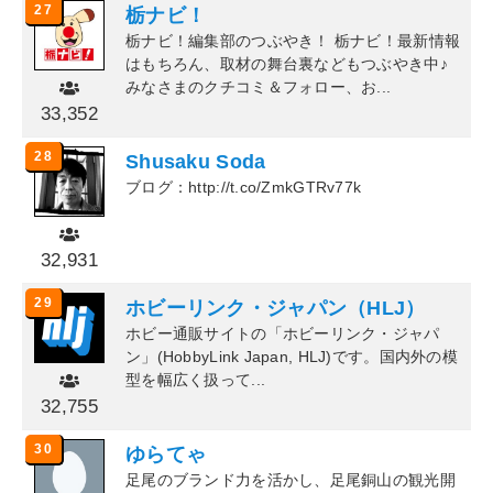
27
栃ナビ！
栃ナビ！編集部のつぶやき！ 栃ナビ！最新情報
はもちろん、取材の舞台裏などもつぶやき中♪
みなさまのクチコミ＆フォロー、お...
33,352
28
Shusaku Soda
ブログ：http://t.co/ZmkGTRv77k
32,931
29
ホビーリンク・ジャパン（HLJ）
ホビー通販サイトの「ホビーリンク・ジャパ
ン」(HobbyLink Japan, HLJ)です。国内外の模
型を幅広く扱って...
32,755
30
ゆらてゃ
足尾のブランド力を活かし、足尾銅山の観光開