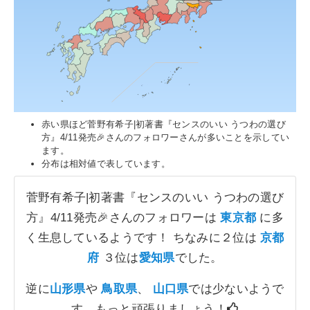
赤い県ほど菅野有希子|初著書『センスのいい うつわの選び
方』4/11発売🎉さんのフォロワーさんが多いことを示してい
ます。
分布は相対値で表しています。
菅野有希子|初著書『センスのいい うつわの選び
方』4/11発売🎉さんのフォロワーは
東京都
に多
く生息しているようです！ ちなみに２位は
京都
府
３位は
愛知県
でした。
逆に
山形県
や
鳥取県
、
山口県
では少ないようで
す。もっと頑張りましょう！