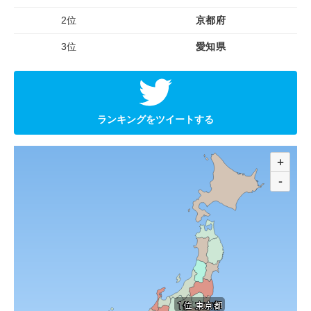
2位
京都府
3位
愛知県
ランキングをツイートする
+
-
1位 東京都
1位 東京都