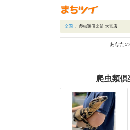
全国
爬虫類倶楽部 大宮店
あなたの
爬虫類倶