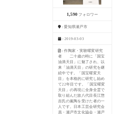
1,590
フォロワー
: 愛知県瀬戸市
: 2019-03-03
: 作陶家・実験曜変研究
者 二十歳の時に「国宝
油滴天目」に魅了され、以
来「油滴天目」の研究を継
続中です。「国宝曜変天
目」を本格的に研究し始め
て22年目です。「国宝曜変
天目」の再現に全身全霊で
取り組んだ故八代目長江惣
吉氏の薫陶を受けた者の一
人です。日本工芸会研究会
員・瀬戸市文化協会・瀬戸