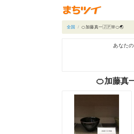
全国
🍊加藤真一🇯🇵🌸🍊🌏
あなたの
🍊加藤真