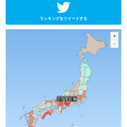
ランキングをツイートする
+
-
1位 愛知県
1位 愛知県