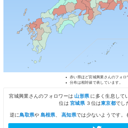
赤い県ほど宮城興業さんのフォロ
分布は相対値で表しています。
宮城興業さんのフォロワーは
山形県
に多く生息してい
位は
宮城県
３位は
東京都
でし
逆に
鳥取県
や
島根県
、
高知県
では少ないようです。