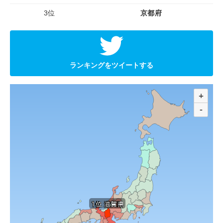
3位
京都府
ランキングをツイートする
+
-
1位 滋賀県
1位 滋賀県