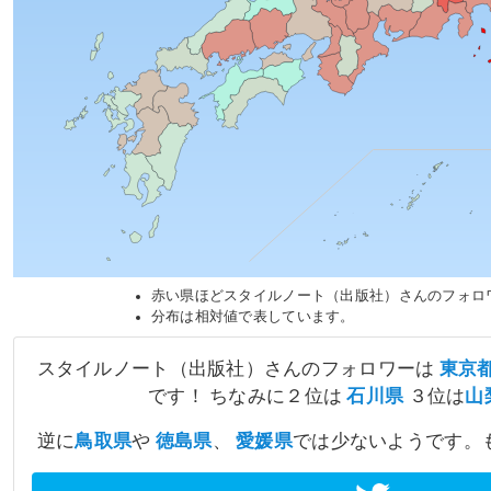
赤い県ほどスタイルノート（出版社）さんのフォロ
分布は相対値で表しています。
スタイルノート（出版社）さんのフォロワーは
東京
です！ ちなみに２位は
石川県
３位は
山
逆に
鳥取県
や
徳島県
、
愛媛県
では少ないようです。