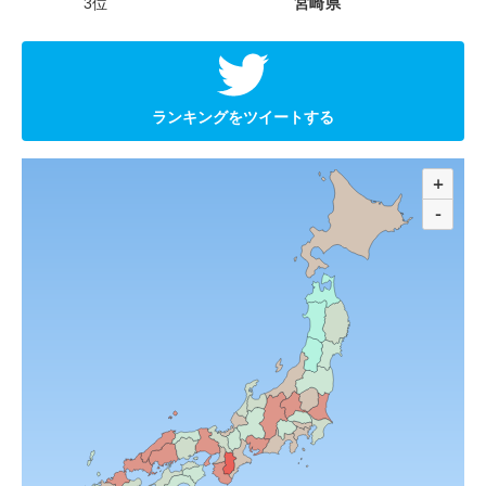
3位
宮崎県
ランキングをツイートする
+
-