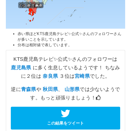
1位 鹿児島県
1位 鹿児島県
赤い県ほどKTS鹿児島テレビ✨公式✨さんのフォロワーさん
が多いことを示しています。
分布は相対値で表しています。
KTS鹿児島テレビ✨公式✨さんのフォロワーは
鹿児島県
に多く生息しているようです！ ちなみ
に２位は
奈良県
３位は
宮崎県
でした。
逆に
青森県
や
秋田県
、
山形県
では少ないようで
す。もっと頑張りましょう！
この結果をツイート