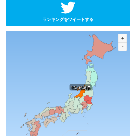
ランキングをツイートする
+
-
1位 新潟県
1位 新潟県