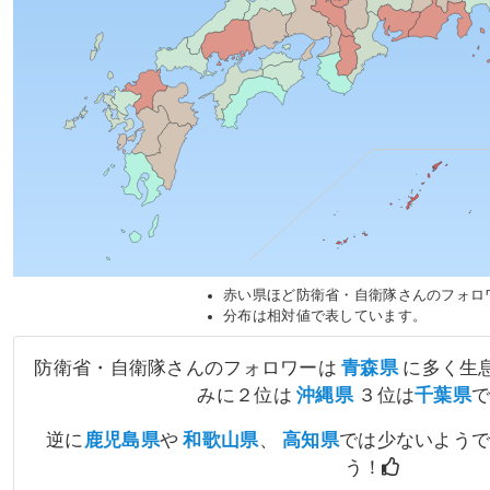
赤い県ほど防衛省・自衛隊さんのフォロ
分布は相対値で表しています。
防衛省・自衛隊さんのフォロワーは
青森県
に多く生息
みに２位は
沖縄県
３位は
千葉県
逆に
鹿児島県
や
和歌山県
、
高知県
では少ないよう
う！