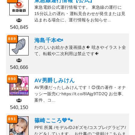
東急線運行情報【公式】
東急電鉄公式運行情報です。 東急線の運行に
15分以上の遅れ・運転見合わせが発生または見
込まれる場合に、運行情報をお知らせ...
540,845
889
海島千本🐟
たのしいお絵かき漫画描き🐠 呟きやイラスト全
て、転載や二次利用は禁止です🐠
540,666
890
AV男爵しみけん
AV男優だったしみけんです！😊僕の著作・オナ
ッシー販売👉https://t.co/8lAjg9TD2Q お仕事、
案件、コ...
540,150
891
篠崎こころ💙🐾
PPE 所属 /モデル/DJギズモ/コスプレ/グラビア/
などをしています。 お仕事のご依頼はこちらま