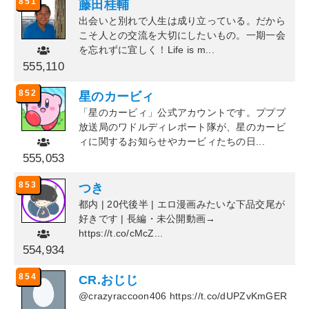
851
藤田桂輔
出会いと別れで人生は成り立っている。だから
こそ人との交流を大切にしたいもの。一期一会
を忘れずに宜しく！Life is m...
555,110
852
星のカービィ
「星のカービィ」公式アカウントです。プププ
放送局のワドルディレポート隊が、星のカービ
ィに関するお知らせやカービィたちの日...
555,053
853
つき
都内 | 20代後半 | エロ漫画みたいな下品交尾が
好きです | 長編・未公開動画→
https://t.co/cMcZ...
554,934
854
CR.おじじ
@crazyraccoon406 https://t.co/dUPZvKmGER