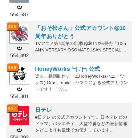
554,587
855
「おそ松さん」公式アカウント㊗️10
周年ありがとう
TVアニメ第4期第13話収録🎤11/25発売「10th
ANNIVERSARY OSOMATSUSAN SPECIAL ...
554,492
856
HoneyWorks┗|∵|┓公式
楽曲、動画制作チームHoneyWorks(ハニーワー
クス) Gom、shito、ヤマコによる公式アカウン
トです！ ┗|∵...
554,301
857
日テレ
#日テレ の公式アカウントです。日本テレビの
ドラマ、バラエティ、大型特番などの最新情報
をどこよりも最速でお伝えしています...
554,293