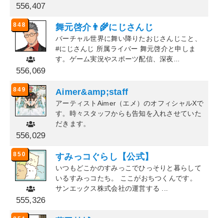
556,407
848
舞元啓介👨‍🌾にじさんじ
バーチャル世界に舞い降りたおじさんじこと、
#にじさんじ 所属ライバー 舞元啓介と申しま
す。ゲーム実況やスポーツ配信、深夜...
556,069
849
Aimer&amp;staff
アーティストAimer（エメ）のオフィシャルXで
す。時々スタッフからも告知を入れさせていた
だきます。
556,029
850
すみっコぐらし【公式】
いつもどこかのすみっこでひっそりと暮らして
いるすみっコたち。 ここがおちつくんです。
サンエックス株式会社の運営する ...
555,326