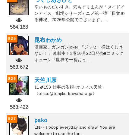
辛いものだいすき。穴もぐりまんが「メイドイ
ンアビス」劇場シリーズアニメ第一弾「目覚め
る神秘」2026年公開でございます。...
564,168
825
昆布わかめ
漫画家。ガンガンjoker 『ジャヒー様はくじけ
ない！ 』連載中！3巻10月22日発売■コミック
キューン『世界で一番おっ...
563,672
826
天竺川原
11🍆153 仕事の依頼⇨オフィス天竺
《office@tenjiku-kawahara.jp》
563,422
827
pako
EN△ I poop everyday and draw. You are
welcome to use the fan...