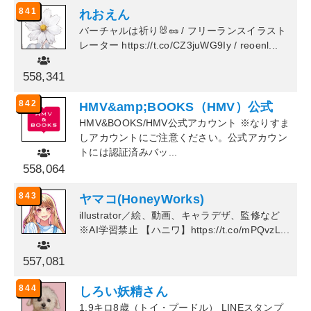
841
れおえん
バーチャルは祈り🐰🥜 / フリーランスイラスト
レーター https://t.co/CZ3juWG9Iy / reoenl...
558,341
842
HMV&amp;BOOKS（HMV）公式
HMV&BOOKS/HMV公式アカウント ※なりすま
しアカウントにご注意ください。公式アカウン
トには認証済みバッ...
558,064
843
ヤマコ(HoneyWorks)
illustrator／絵、動画、キャラデザ、監修など
※AI学習禁止 【ハニワ】https://t.co/mPQvzL...
557,081
844
しろい妖精さん
1.9キロ8歳（トイ・プードル） LINEスタンプ