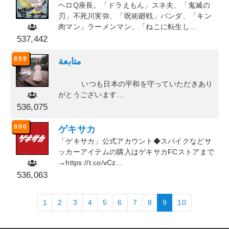
ヘロQ座長。「ドラえもん」スネ夫、「鬼滅の
刃」不死川実弥、「呪術廻戦」パンダ、「キン
肉マン」ラーメンマン、「ねこに転生し...
537,442
899
متابعة
⠀⠀⠀⠀⠀⠀⠀⠀⠀⠀⠀⠀⠀⠀⠀⠀⠀⠀⠀⠀⠀⠀⠀⠀⠀⠀⠀⠀⠀
⠀⠀⠀⠀ いつも日本の平和を守っていただきあり
がとうございます...
536,075
900
ゲキサカ
「ゲキサカ」公式アカウント◆スパイクなどサ
ッカーアイテムの購入はゲキサカFCストアまで
→https://t.co/vCz...
536,063
1
2
3
4
5
6
7
8
9
10