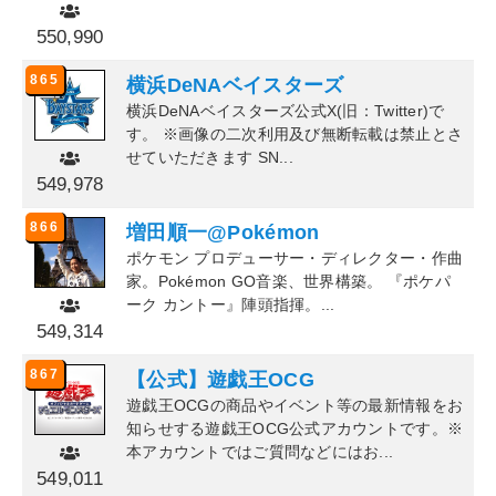
550,990
865
横浜DeNAベイスターズ
横浜DeNAベイスターズ公式X(旧：Twitter)で
す。 ※画像の二次利用及び無断転載は禁止とさ
せていただきます SN...
549,978
866
増田順一@Pokémon
ポケモン プロデューサー・ディレクター・作曲
家。Pokémon GO音楽、世界構築。 『ポケパ
ーク カントー』陣頭指揮。...
549,314
867
【公式】遊戯王OCG
遊戯王OCGの商品やイベント等の最新情報をお
知らせする遊戯王OCG公式アカウントです。※
本アカウントではご質問などにはお...
549,011