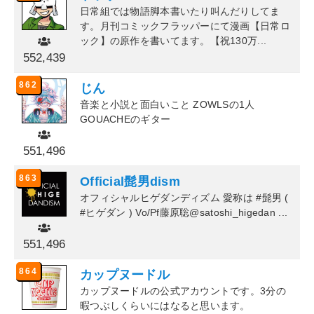
日常組では物語脚本書いたり叫んだりしてま
す。月刊コミックフラッパーにて漫画【日常ロ
ック】の原作を書いてます。【祝130万...
552,439
862
じん
音楽と小説と面白いこと ZOWLSの1人
GOUACHEのギター
551,496
863
Official髭男dism
オフィシャルヒゲダンディズム 愛称は #髭男 (
#ヒゲダン ) Vo/Pf藤原聡@satoshi_higedan ...
551,496
864
カップヌードル
カップヌードルの公式アカウントです。3分の
暇つぶしくらいにはなると思います。