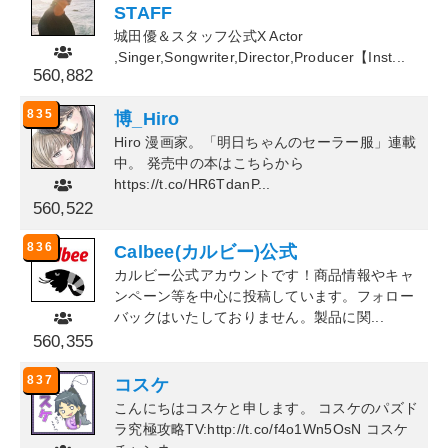
STAFF
城田優＆スタッフ公式X Actor
,Singer,Songwriter,Director,Producer【Inst...
560,882
835
博_Hiro
Hiro 漫画家。「明日ちゃんのセーラー服」連載
中。 発売中の本はこちらから
https://t.co/HR6TdanP...
560,522
836
Calbee(カルビー)公式
カルビー公式アカウントです！商品情報やキャ
ンペーン等を中心に投稿しています。フォロー
バックはいたしておりません。製品に関...
560,355
837
コスケ
こんにちはコスケと申します。 コスケのパズド
ラ究極攻略TV:http://t.co/f4o1Wn5OsN コスケ