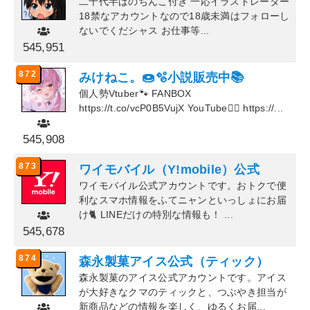
二十代半ばのちんこ付き 一応イラストレーター
18禁なアカウントなので18歳未満はフォローし
ないでくだシャス お仕事等...
545,951
872
みけねこ。🍩🫧小説販売中📚
個人勢Vtuber🐾 FANBOX
https://t.co/vcP0B5VujX YouTube▸⃞ https://...
545,908
873
ワイモバイル（Y!mobile）公式
ワイモバイル公式アカウントです。おトクで便
利なスマホ情報をふてニャンといっしょにお届
け🐈 LINEだけの特別な情報も！ ...
545,678
874
森永製菓アイス公式（ティック）
森永製菓のアイス公式アカウントです。アイス
が大好きなクマのティックと、つぶやき担当が
新商品などの情報を楽しく、ゆるくお届...