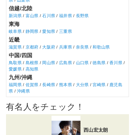
県
/
山梨県
信越/北陸
新潟県
/
富山県
/
石川県
/
福井県
/
長野県
東海
岐阜県
/
静岡県
/
愛知県
/
三重県
近畿
滋賀県
/
京都府
/
大阪府
/
兵庫県
/
奈良県
/
和歌山県
中国/四国
鳥取県
/
島根県
/
岡山県
/
広島県
/
山口県
/
徳島県
/
香川県
/
愛媛県
/
高知県
九州/沖縄
福岡県
/
佐賀県
/
長崎県
/
熊本県
/
大分県
/
宮崎県
/
鹿児島
県
/
沖縄県
有名人をチェック！
西山宏太朗