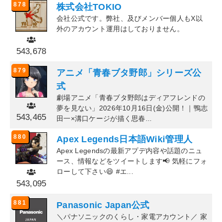
878
株式会社TOKIO
会社公式です。弊社、及びメンバー個人もX以
外のアカウント運用はしておりません。
543,678
879
アニメ「青春ブタ野郎」シリーズ公
式
劇場アニメ「青春ブタ野郎はディアフレンドの
夢を見ない」2026年10月16日(金)公開！｜鴨志
543,465
田一×溝口ケージが描く思春...
880
Apex Legends日本語Wiki管理人
Apex Legendsの最新アプデ内容や話題のニュ
ース、情報などをツイートします📢 気軽にフォ
ローして下さい😄 #エ...
543,095
881
Panasonic Japan公式
＼パナソニックのくらし・家電アカウント／ 家