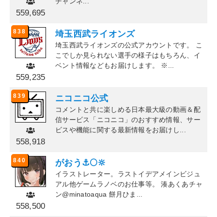
チャンネ...
559,695
838
埼玉西武ライオンズ
埼玉西武ライオンズの公式アカウントです。 こ
こでしか見られない選手の様子はもちろん、イ
ベント情報などもお届けします。 ※...
559,235
839
ニコニコ公式
コメントと共に楽しめる日本最大級の動画＆配
信サービス「ニコニコ」のおすすめ情報、サー
ビスや機能に関する最新情報をお届けし...
558,918
840
がおう⚓🌕🔆
イラストレーター。ラストイデアメインビジュ
アル他ゲームラノベのお仕事等。 湊あくあチャ
ン@minatoaqua 餅月ひま...
558,500