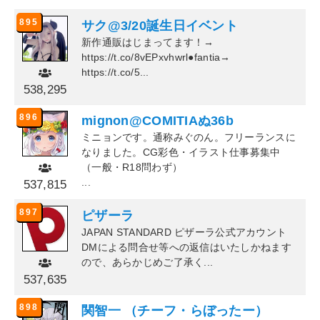
895
サク@3/20誕生日イベント
新作通販はじまってます！→
https://t.co/8vEPxvhwrl●fantia→
https://t.co/5...
538,295
896
mignon@COMITIAぬ36b
ミニョンです。通称みぐのん。フリーランスに
なりました。CG彩色・イラスト仕事募集中
（一般・R18問わず）
...
537,815
897
ピザーラ
JAPAN STANDARD ピザーラ公式アカウント
DMによる問合せ等への返信はいたしかねます
ので、あらかじめご了承く...
537,635
898
関智一 （チーフ・らぼったー）