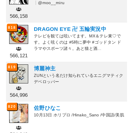
┊@moo__miru
566,158
818
DRAGON EYE 卍 五輪実況中
テレビを観ては呟いてます。MX＆テレ東♡で
す。よく呟くのは #5時に夢中 #ゴッドタン ド
ラマやスポーツ諸々。あと猫と酒...
566,121
819
博麗神主
ZUNという名だけ知られているエニグマティク
デベロッパー
564,996
820
佐野ひなこ
10月13日 ホリプロ /Hinako_Sano /中国語/美肌