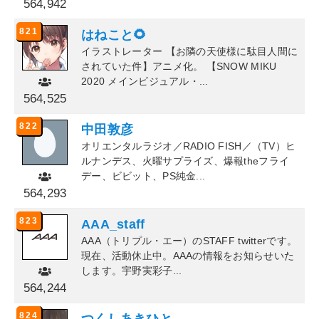
564,942
821
はねこと🌻
イラストレーター 【お隣の天使様に駄目人間に
されていた件】アニメ化。 【SNOW MIKU
2020 メインビジュアル・...
564,525
822
中田敦彦
オリエンタルラジオ／RADIO FISH／（TV）ヒ
ルナンデス、火曜サプライズ、爆報theフライ
デー、ビビット、PS純金...
564,293
823
AAA_staff
AAA（トリプル・エー）のSTAFF twitterです。
現在、活動休止中。AAAの情報をお知らせいた
します。宇野実彩子...
564,244
824
つくしあきひと