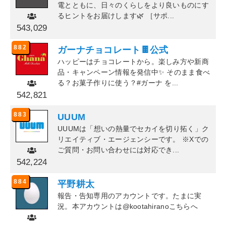
電とともに、日々のくらしをより良いものにす
るヒントをお届けします🌿 ［サポ...
543,029
882
ガーナチョコレート🍫公式
ハッピーはチョコレートから。楽しみ方や新商
品・キャンペーン情報を発信中✨ そのまま食べ
る？お菓子作りに使う？#ガーナ を...
542,821
883
UUUM
UUUMは「想いの熱量でセカイを切り拓く」ク
リエイティブ・エージェンシーです。 ※Xでの
ご質問・お問い合わせには対応でき...
542,224
884
平野耕太
報告・告知専用のアカウントです。たまに実
況。本アカウントは@kootahiranoこちらへ