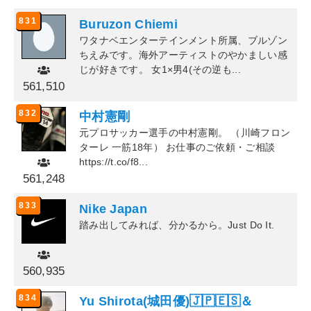
831
Buruzon Chiemi
ワタナベエンターテインメント所属、ブルゾン
ちえみです。海外アーティストのやかましい感
じが好きです。 女1×男4(その逆も...
561,510
832
中村憲剛
元プロサッカー選手の中村憲剛。 （川崎フロン
ターレ 一筋18年） お仕事のご依頼・ご相談
https://t.co/f8...
561,248
833
Nike Japan
踏み出してみれば、分かるから。Just Do It.
560,935
834
Yu Shirota(城田優)🇯🇵🇪🇸＆