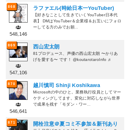
868
ラファエル(時給日本一YouTuber)
【好きなことして生きていくYouTuber日本代
表】 DMはYouTuber＆企業様＆お互いにフォロ
ーしてる方のみでお願...
548,146
869
西山宏太朗
81プロデュース、声優の西山宏太朗 〜かりあ
げを愛する〜 です！ @koutarotaroInfo ♬
547,106
870
越川慎司 Shinji Koshikawa
Microsoftの中のひと。業務執行役員としてマー
ケティングしてます。変化に対応しながら世界
で成果を残す「モダン・ワー...
546,641
871
開栓注意＠夏コミ不参加＆新刊あり