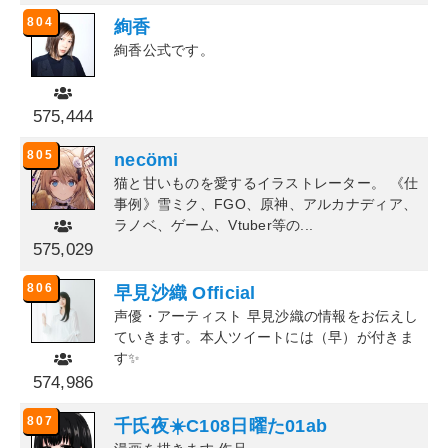
804
絢香
絢香公式です。
575,444
805
necömi
猫と甘いものを愛するイラストレーター。 《仕
事例》雪ミク、FGO、原神、アルカナディア、
ラノベ、ゲーム、Vtuber等の...
575,029
806
早見沙織 Official
声優・アーティスト 早見沙織の情報をお伝えし
ていきます。本人ツイートには（早）が付きま
す✨
574,986
807
千氏夜☀️C108日曜た01ab