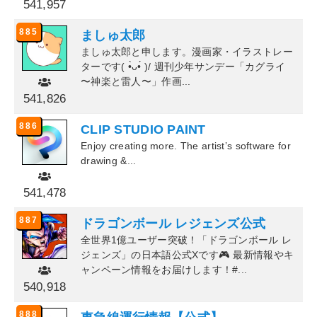
541,957
885
ましゅ太郎
ましゅ太郎と申します。漫画家・イラストレー
ターです( •̀ᴗ•́ )/ 週刊少年サンデー「カグライ
〜神楽と雷人〜」作画...
541,826
886
CLIP STUDIO PAINT
Enjoy creating more. The artist’s software for
drawing &...
541,478
887
ドラゴンボール レジェンズ公式
全世界1億ユーザー突破！「ドラゴンボール レ
ジェンズ」の日本語公式Xです🎮 最新情報やキ
ャンペーン情報をお届けします！#...
540,918
888