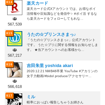
814
楽天カード
楽天カード公式Xアカウントでは、お得なポイ
活情報や豆知識などを発信中✨ #ポイ活 するな
ら楽天カードをフォローしてもれな...
567,539
815
うたの☆プリンスさまっ♪
「うたの☆プリンスさまっ♪」公式アカウント
です。 うた☆プリに関する情報をお知らせしま
す。 ★当アカウントへのお客様から...
567,217
816
吉田朱里 yoshida akari
2020.12.21 NMB48卒業 YouTube #アカリンの
女子力動画/#bidol produce/アクセサリー...
566,618
817
ミル
軽率におっぱい報告しちゃうお姉さん