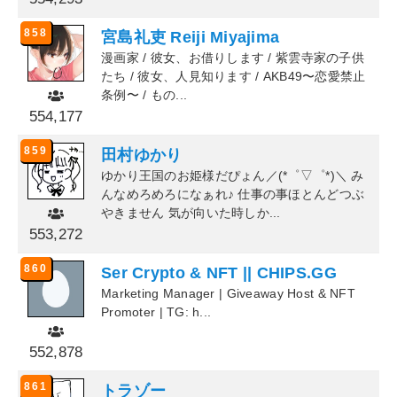
858
宮島礼吏 Reiji Miyajima
漫画家 / 彼女、お借りします / 紫雲寺家の子供
たち / 彼女、人見知ります / AKB49〜恋愛禁止
条例〜 / もの...
554,177
859
田村ゆかり
ゆかり王国のお姫様だぴょん／(*゜▽゜*)＼ み
んなめろめろになぁれ♪ 仕事の事ほとんどつぶ
やきません 気が向いた時しか...
553,272
860
Ser Crypto & NFT || CHIPS.GG
Marketing Manager | Giveaway Host & NFT
Promoter | TG: h...
552,878
861
トラゾー