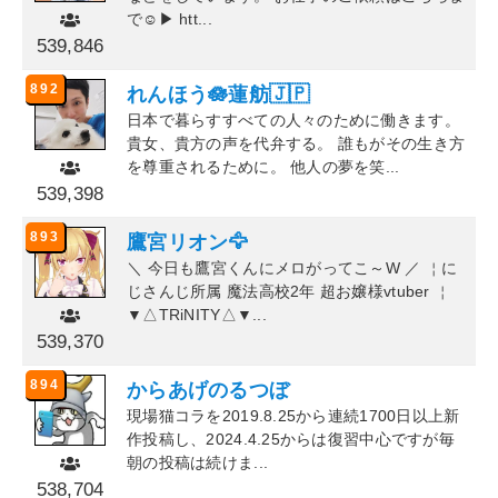
で☺︎▶︎ htt...
539,846
892
れんほう🪷蓮舫🇯🇵
日本で暮らすすべての人々のために働きます。
貴女、貴方の声を代弁する。 誰もがその生き方
を尊重されるために。 他人の夢を笑...
539,398
893
鷹宮リオン🦅
＼ 今日も鷹宮くんにメロがってこ～W ／ ￤に
じさんじ所属 魔法高校2年 超お嬢様vtuber ￤
▼△TRiNITY△▼...
539,370
894
からあげのるつぼ
現場猫コラを2019.8.25から連続1700日以上新
作投稿し、2024.4.25からは復習中心ですが毎
朝の投稿は続けま...
538,704